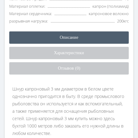
Материал оплетки:
капрон (полиамид)
Материал сердечника:
капроновое волокно
разрывная нагрузка:
200кгс
Описание
Характеристики
Отзывов (0)
Шнур капроновый 3 мм диаметром в белом цвете
однозначно пригодится в быту. В среде промыслового
рыболовства он используется и как вспомогательный,
а также применяется для оснащения рыболовных
сетей. Шнур капроновый 3 мм купить можно здесь
бухтой 1000 метров либо заказать его нужной длины в
любом количестве.