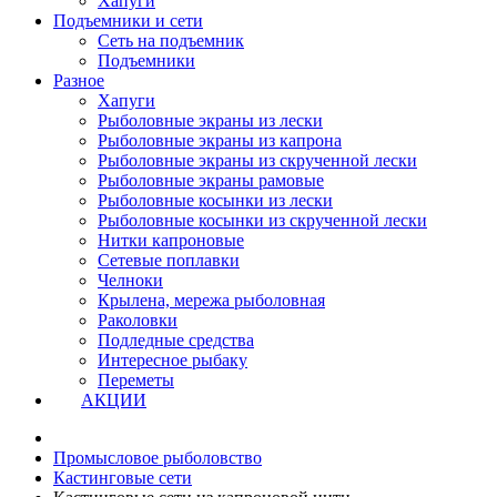
Хапуги
Подъемники и сети
Сеть на подъемник
Подъемники
Разное
Хапуги
Рыболовные экраны из лески
Рыболовные экраны из капрона
Рыболовные экраны из скрученной лески
Рыболовные экраны рамовые
Рыболовные косынки из лески
Рыболовные косынки из скрученной лески
Нитки капроновые
Сетевые поплавки
Челноки
Крылена, мережа рыболовная
Раколовки
Подледные средства
Интересное рыбаку
Переметы
АКЦИИ
Промысловое рыболовство
Кастинговые сети