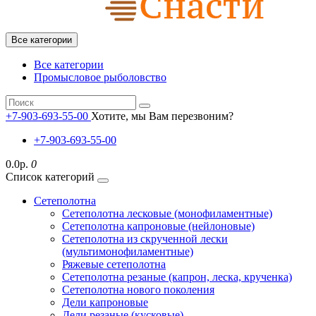
Все категории
Все категории
Промысловое рыболовство
+7-903-693-55-00
Хотите, мы Вам перезвоним?
+7-903-693-55-00
0.0р.
0
Список категорий
Сетеполотна
Сетеполотна лесковые (монофиламентные)
Сетеполотна капроновые (нейлоновые)
Сетеполотна из скрученной лески
(мультимонофиламентные)
Ряжевые сетеполотна
Сетеполотна резаные (капрон, леска, крученка)
Сетеполотна нового поколения
Дели капроновые
Дели резаные (кусковые)