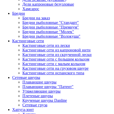
Дели капроновые безузловые
Хамсарос
Бредни
Бредни на заказ
Бредни рыболовные "Стандарт"
Бредни рыболовные "Премиум"
Бредни рыболовные "Молек"
Бредни рыболовные "Волокуша"
Кастинговые сети
Кастинговые сети из лески
Кастинговые сети из капроновой нити
Кастинговые сети из скрученной лески
Кастинговые сети с большим кольцом
Кастинговые сети с малым кольцом
Кастинговые сети на грузовом шнуре
Кастинговые сети испанского типа
Сетевые шнуры
Плавающие шнуры
Плавающие шнуры "Патент"
Утяжеляющие шнуры
Плетеные шнуры
Крученые шнуры Danline
Сетевые груза
Хапуга-зонт