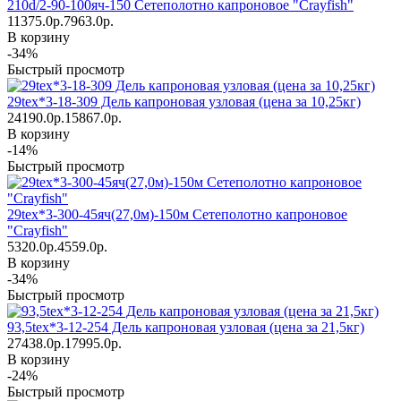
210d/2-90-100яч-150 Сетеполотно капроновое "Crayfish"
11375.0р.
7963.0р.
В корзину
-34%
Быстрый просмотр
29tex*3-18-309 Дель капроновая узловая (цена за 10,25кг)
24190.0р.
15867.0р.
В корзину
-14%
Быстрый просмотр
29tex*3-300-45яч(27,0м)-150м Сетеполотно капроновое
"Crayfish"
5320.0р.
4559.0р.
В корзину
-34%
Быстрый просмотр
93,5tex*3-12-254 Дель капроновая узловая (цена за 21,5кг)
27438.0р.
17995.0р.
В корзину
-24%
Быстрый просмотр