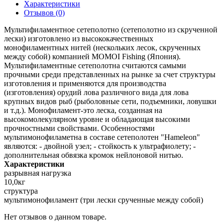
Характеристики
Отзывов (0)
Мультифиламентное сетеполотно (сетеполотно из скрученной
лески) изготовлено из высококачественных
монофиламентных нитей (нескольких лесок, скрученных
между собой) компанией MOMOI Fishing (Япония).
Мультифиламентные сетеполотна считаются самыми
прочными среди представленных на рынке за счет структуры
изготовления и применяются для производства
(изготовления) орудий лова различного вида для лова
крупных видов рыб (рыболовные сети, подъемники, ловушки
и т.д.). Монофиламент-это леска, созданная на
высокомолекулярном уровне и обладающая высокими
прочностными свойствами. Особенностями
мультимонофиламетна в составе сетеполотен "Hameleon"
являются: - двойной узел; - стойкость к ультрафиолету; -
дополнительная обвязка кромок нейлоновой нитью.
Характеристики
разрывная нагрузка
10,0кг
структура
мультимонофиламент (три лески срученные между собой)
Нет отзывов о данном товаре.