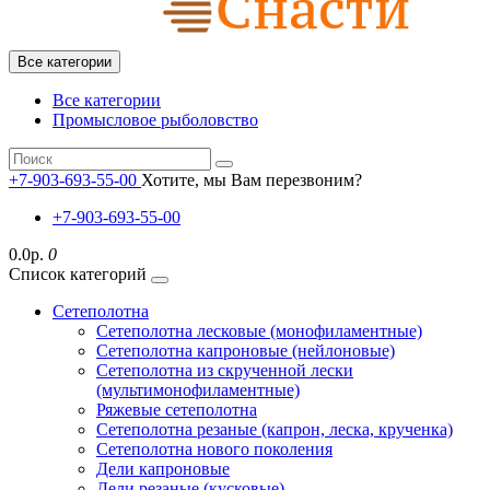
Все категории
Все категории
Промысловое рыболовство
+7-903-693-55-00
Хотите, мы Вам перезвоним?
+7-903-693-55-00
0.0р.
0
Список категорий
Сетеполотна
Сетеполотна лесковые (монофиламентные)
Сетеполотна капроновые (нейлоновые)
Сетеполотна из скрученной лески
(мультимонофиламентные)
Ряжевые сетеполотна
Сетеполотна резаные (капрон, леска, крученка)
Сетеполотна нового поколения
Дели капроновые
Дели резаные (кусковые)