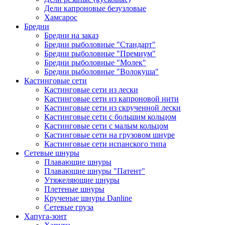
Дели капроновые безузловые
Хамсарос
Бредни
Бредни на заказ
Бредни рыболовные "Стандарт"
Бредни рыболовные "Премиум"
Бредни рыболовные "Молек"
Бредни рыболовные "Волокуша"
Кастинговые сети
Кастинговые сети из лески
Кастинговые сети из капроновой нити
Кастинговые сети из скрученной лески
Кастинговые сети с большим кольцом
Кастинговые сети с малым кольцом
Кастинговые сети на грузовом шнуре
Кастинговые сети испанского типа
Сетевые шнуры
Плавающие шнуры
Плавающие шнуры "Патент"
Утяжеляющие шнуры
Плетеные шнуры
Крученые шнуры Danline
Сетевые груза
Хапуга-зонт