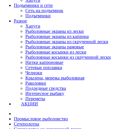
Хапуги
Подъемники и сети
Сеть на подъемник
Подъемники
Разное
Хапуги
Рыболовные экраны из лески
Рыболовные экраны из капрона
Рыболовные экраны из скрученной лески
Рыболовные экраны рамовые
Рыболовные косынки из лески
Рыболовные косынки из скрученной лески
Нитки капроновые
Сетевые поплавки
Челноки
Крылена, мережа рыболовная
Раколовки
Подледные средства
Интересное рыбаку
Переметы
АКЦИИ
Промысловое рыболовство
Сетеполотна