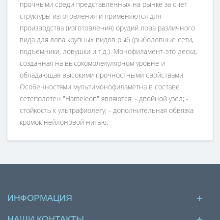
прочными среди представленных на рынке за счет
структуры изготовления и применяются для
производства (изготовления) орудий лова различного
вида для лова крупных видов рыб (рыболовные сети,
подъемники, ловушки и т.д.). Монофиламент-это леска,
созданная на высокомолекулярном уровне и
обладающая высокими прочностными свойствами.
Особенностями мультимонофиламетна в составе
сетеполотен "Hameleon" являются: - двойной узел; -
стойкость к ультрафиолету; - дополнительная обвязка
кромок нейлоновой нитью.
ИНФОРМАЦИЯ
НАШИ КОНТАКТЫ