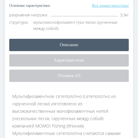
Все характеристики
Основные характеристики
разрывная нагрузка:
3,3кг
структура:
мультимонофиламент (три лески срученные
между собой)
Описание
Характеристики
Отзывов (0)
Мультифиламентное сетеполотно (сетеполотно из
скрученной лески) изготовлено из
высококачественных монофиламентных нитей
(нескольких лесок, скрученных между собой)
компанией MOMOI Fishing (Япония).
Мультифиламентные сетеполотна считаются самыми