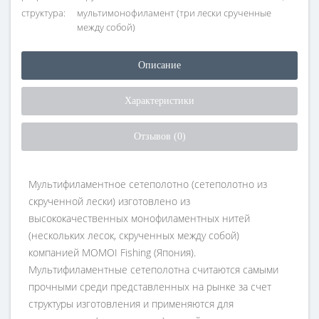
структура:
мультимонофиламент (три лески срученные
между собой)
Описание
Характеристики
Отзывов (0)
Мультифиламентное сетеполотно (сетеполотно из
скрученной лески) изготовлено из
высококачественных монофиламентных нитей
(нескольких лесок, скрученных между собой)
компанией MOMOI Fishing (Япония).
Мультифиламентные сетеполотна считаются самыми
прочными среди представленных на рынке за счет
структуры изготовления и применяются для