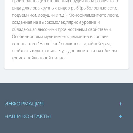
производства (изготовления) орудий лова различного
вида для лова крупных видов рыб (рыболовные сети,
подъемники, ловушки и т.д.). Монофиламент-это леска,
созданная на высокомолекулярном уровне и
обладающая высокими прочностными свойствами.
Особенностями мультимонофиламетна в составе
сетеполотен "Hameleon" являются: - двойной узел; -
стойкость к ультрафиолету; - дополнительная обвязка
кромок нейлоновой нитью.
ИНФОРМАЦИЯ
НАШИ КОНТАКТЫ