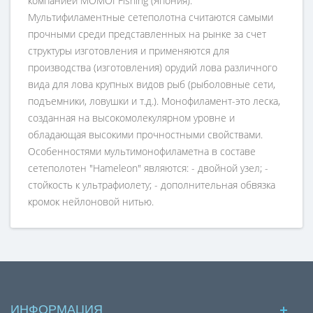
компанией MOMOI Fishing (Япония).
Мультифиламентные сетеполотна считаются самыми
прочными среди представленных на рынке за счет
структуры изготовления и применяются для
производства (изготовления) орудий лова различного
вида для лова крупных видов рыб (рыболовные сети,
подъемники, ловушки и т.д.). Монофиламент-это леска,
созданная на высокомолекулярном уровне и
обладающая высокими прочностными свойствами.
Особенностями мультимонофиламетна в составе
сетеполотен "Hameleon" являются: - двойной узел; -
стойкость к ультрафиолету; - дополнительная обвязка
кромок нейлоновой нитью.
ИНФОРМАЦИЯ