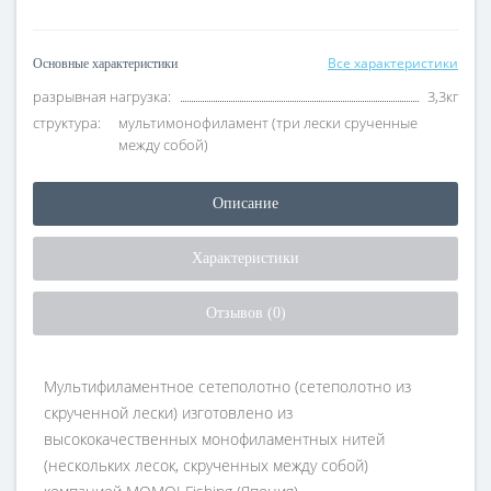
Все характеристики
Основные характеристики
разрывная нагрузка:
3,3кг
структура:
мультимонофиламент (три лески срученные
между собой)
Описание
Характеристики
Отзывов (0)
Мультифиламентное сетеполотно (сетеполотно из
скрученной лески) изготовлено из
высококачественных монофиламентных нитей
(нескольких лесок, скрученных между собой)