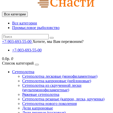
Все категории
Все категории
Промысловое рыболовство
+7-903-693-55-00
Хотите, мы Вам перезвоним?
+7-903-693-55-00
0.0р.
0
Список категорий
Сетеполотна
Сетеполотна лесковые (монофиламентные)
Сетеполотна капроновые (нейлоновые)
Сетеполотна из скрученной лески
(мультимонофиламентные)
Ряжевые сетеполотна
Сетеполотна резаные (капрон, леска, крученка)
Сетеполотна нового поколения
Дели капроновые
Дели резаные (кусковые)