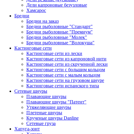
Дели капроновые безузловые
Хамсарос
Бредни
Бредни на заказ
Бредни рыболовные "Стандарт"
Бредни рыболовные "Премиум"
Бредни рыболовные "Молек"
Бредни рыболовные "Волокуша"
Кастинговые сети
Кастинговые сети из лески
Кастинговые сети из капроновой нити
Кастинговые сети из скрученной лески
Кастинговые сети с большим кольцом
Кастинговые сети с малым кольцом
Кастинговые сети на грузовом шнуре
Кастинговые сети испанского типа
Сетевые шнуры
Плавающие шнуры
Плавающие шнуры "Патент"
Утяжеляющие шнуры
Плетеные шнуры
Крученые шнуры Danline
Сетевые груза
Хапуга-зонт