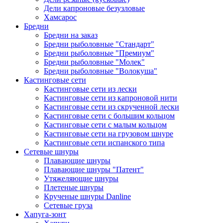
Дели капроновые безузловые
Хамсарос
Бредни
Бредни на заказ
Бредни рыболовные "Стандарт"
Бредни рыболовные "Премиум"
Бредни рыболовные "Молек"
Бредни рыболовные "Волокуша"
Кастинговые сети
Кастинговые сети из лески
Кастинговые сети из капроновой нити
Кастинговые сети из скрученной лески
Кастинговые сети с большим кольцом
Кастинговые сети с малым кольцом
Кастинговые сети на грузовом шнуре
Кастинговые сети испанского типа
Сетевые шнуры
Плавающие шнуры
Плавающие шнуры "Патент"
Утяжеляющие шнуры
Плетеные шнуры
Крученые шнуры Danline
Сетевые груза
Хапуга-зонт