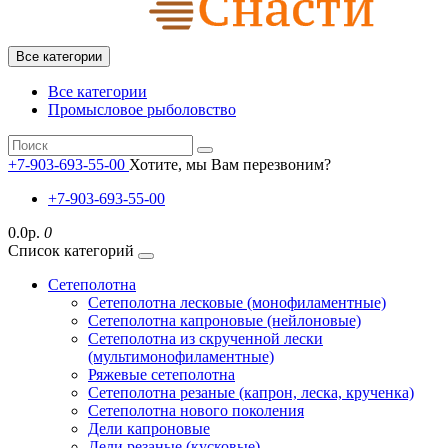
Все категории
Все категории
Промысловое рыболовство
+7-903-693-55-00
Хотите, мы Вам перезвоним?
+7-903-693-55-00
0.0р.
0
Список категорий
Сетеполотна
Сетеполотна лесковые (монофиламентные)
Сетеполотна капроновые (нейлоновые)
Сетеполотна из скрученной лески
(мультимонофиламентные)
Ряжевые сетеполотна
Сетеполотна резаные (капрон, леска, крученка)
Сетеполотна нового поколения
Дели капроновые
Дели резаные (кусковые)