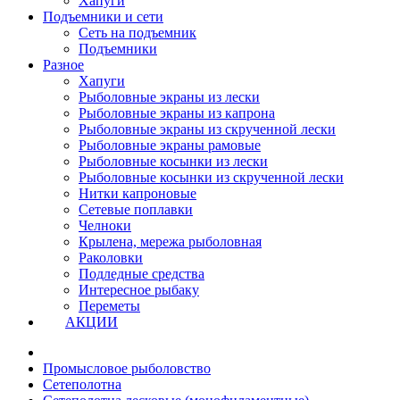
Хапуги
Подъемники и сети
Сеть на подъемник
Подъемники
Разное
Хапуги
Рыболовные экраны из лески
Рыболовные экраны из капрона
Рыболовные экраны из скрученной лески
Рыболовные экраны рамовые
Рыболовные косынки из лески
Рыболовные косынки из скрученной лески
Нитки капроновые
Сетевые поплавки
Челноки
Крылена, мережа рыболовная
Раколовки
Подледные средства
Интересное рыбаку
Переметы
АКЦИИ
Промысловое рыболовство
Сетеполотна