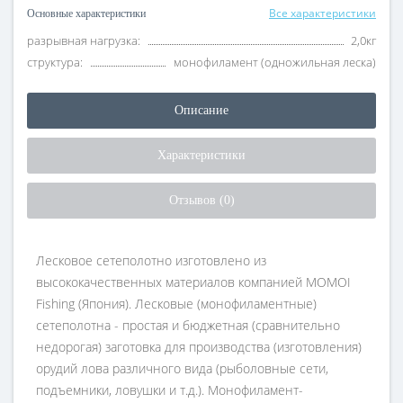
Все характеристики
Основные характеристики
разрывная нагрузка:
2,0кг
структура:
монофиламент (одножильная леска)
Описание
Характеристики
Отзывов (0)
Лесковое сетеполотно изготовлено из
высококачественных материалов компанией MOMOI
Fishing (Япония). Лесковые (монофиламентные)
сетеполотна - простая и бюджетная (сравнительно
недорогая) заготовка для производства (изготовления)
орудий лова различного вида (рыболовные сети,
подъемники, ловушки и т.д.). Монофиламент-