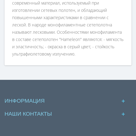
современный материал, используемый при
изготовлении сетевых полотен, и обладающий
повышенными характеристиками в сравнении с
леской. В народе монофиламентные сетеполотна
называют лесковыми. Особенностями монофиламента
в составе сетеполотен "Hameleon" являются: - мягкость
и эластичность; - окраска в серый цвет; - стойкость
ультрафиолетовому излучению.
ИНФОРМАЦИЯ
НАШИ КОНТАКТЫ