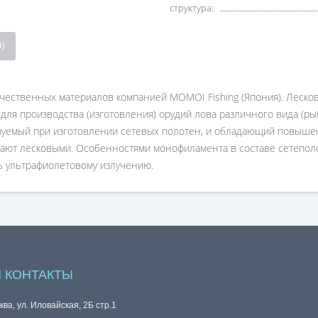
структура:
0)
чественных материалов компанией MOMOI Fishing (Япония). Леско
для производства (изготовления) орудий лова различного вида (рыб
емый при изготовлении сетевых полотен, и обладающий повышенн
ют лесковыми. Особенностями монофиламента в составе сетеполоте
сть ультрафиолетовому излучению.
 КОНТАКТЫ
ква, ул. Иловайская, 2Б стр.1