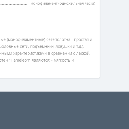
монофиламент (одножильная леска)
вые (монофиламентные) сетеполотна - простая и
оловные сети, подъемники, ловушки и т.д.).
ыми характеристиками в сравнении с леской.
н "Hameleon" являются: - мягкость и