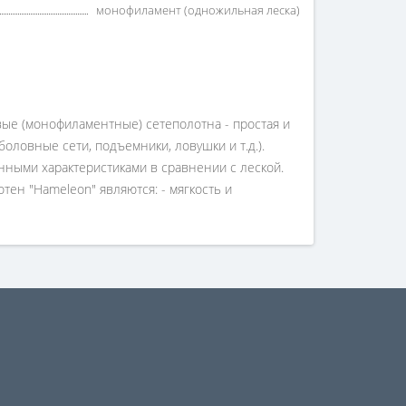
монофиламент (одножильная леска)
вые (монофиламентные) сетеполотна - простая и
оловные сети, подъемники, ловушки и т.д.).
ыми характеристиками в сравнении с леской.
н "Hameleon" являются: - мягкость и