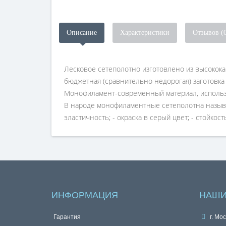
Описание
Характеристики
Отзывов (
Лесковое сетеполотно изготовлено из высокока
бюджетная (сравнительно недорогая) заготовка 
Монофиламент-современный материал, использу
В народе монофиламентные сетеполотна называ
эластичность; - окраска в серый цвет; - стойко
ИНФОРМАЦИЯ
НАШИ
Гарантия
г. Мос