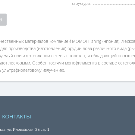
структура:
0)
чественных материалов компанией MOMOI Fishing (Япония). Леско
для производства (изготовления) орудий лова различного вида (рыб
емый при изготовлении сетевых полотен, и обладающий повышенн
ют лесковыми. Особенностями монофиламента в составе сетеполоте
сть ультрафиолетовому излучению.
 КОНТАКТЫ
ква, ул. Иловайская, 2Б стр.1