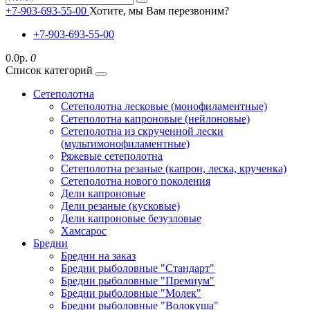
+7-903-693-55-00
Хотите, мы Вам перезвоним?
+7-903-693-55-00
0.0р.
0
Список категорий
Сетеполотна
Сетеполотна лесковые (монофиламентные)
Сетеполотна капроновые (нейлоновые)
Сетеполотна из скрученной лески
(мультимонофиламентные)
Ряжевые сетеполотна
Сетеполотна резаные (капрон, леска, крученка)
Сетеполотна нового поколения
Дели капроновые
Дели резаные (кусковые)
Дели капроновые безузловые
Хамсарос
Бредни
Бредни на заказ
Бредни рыболовные "Стандарт"
Бредни рыболовные "Премиум"
Бредни рыболовные "Молек"
Бредни рыболовные "Волокуша"