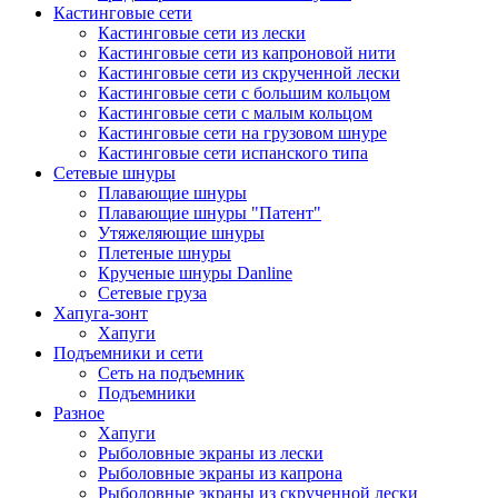
Кастинговые сети
Кастинговые сети из лески
Кастинговые сети из капроновой нити
Кастинговые сети из скрученной лески
Кастинговые сети с большим кольцом
Кастинговые сети с малым кольцом
Кастинговые сети на грузовом шнуре
Кастинговые сети испанского типа
Сетевые шнуры
Плавающие шнуры
Плавающие шнуры "Патент"
Утяжеляющие шнуры
Плетеные шнуры
Крученые шнуры Danline
Сетевые груза
Хапуга-зонт
Хапуги
Подъемники и сети
Сеть на подъемник
Подъемники
Разное
Хапуги
Рыболовные экраны из лески
Рыболовные экраны из капрона
Рыболовные экраны из скрученной лески