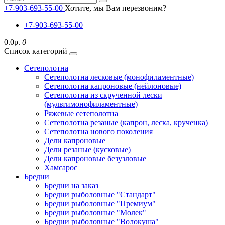
+7-903-693-55-00
Хотите, мы Вам перезвоним?
+7-903-693-55-00
0.0р.
0
Список категорий
Сетеполотна
Сетеполотна лесковые (монофиламентные)
Сетеполотна капроновые (нейлоновые)
Сетеполотна из скрученной лески
(мультимонофиламентные)
Ряжевые сетеполотна
Сетеполотна резаные (капрон, леска, крученка)
Сетеполотна нового поколения
Дели капроновые
Дели резаные (кусковые)
Дели капроновые безузловые
Хамсарос
Бредни
Бредни на заказ
Бредни рыболовные "Стандарт"
Бредни рыболовные "Премиум"
Бредни рыболовные "Молек"
Бредни рыболовные "Волокуша"