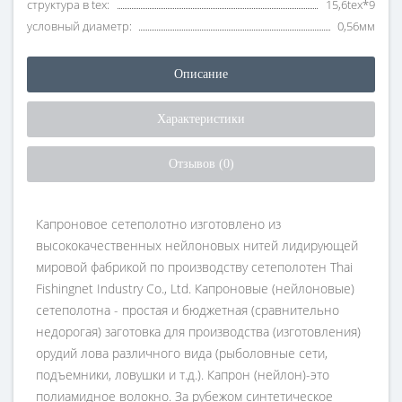
структура в tex:
15,6tex*9
условный диаметр:
0,56мм
Описание
Характеристики
Отзывов (0)
Капроновое сетеполотно изготовлено из
высококачественных нейлоновых нитей лидирующей
мировой фабрикой по производству сетеполотен Thai
Fishingnet Industry Co., Ltd. Капроновые (нейлоновые)
сетеполотна - простая и бюджетная (сравнительно
недорогая) заготовка для производства (изготовления)
орудий лова различного вида (рыболовные сети,
подъемники, ловушки и т.д.). Капрон (нейлон)-это
полиамидное волокно. За рубежом синтетическое