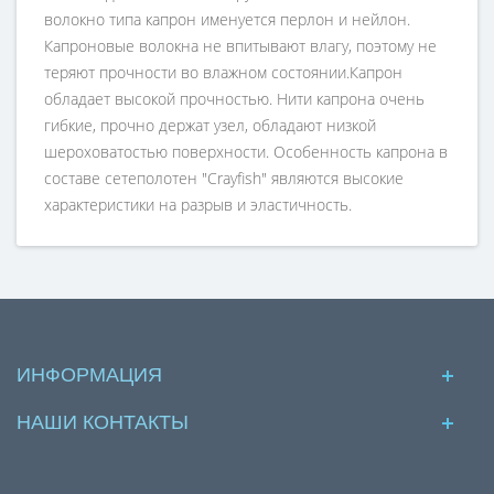
волокно типа капрон именуется перлон и нейлон.
Капроновые волокна не впитывают влагу, поэтому не
теряют прочности во влажном состоянии.Капрон
обладает высокой прочностью. Нити капрона очень
гибкие, прочно держат узел, обладают низкой
шероховатостью поверхности. Особенность капрона в
составе сетеполотен "Crayfish" являются высокие
характеристики на разрыв и эластичность.
ИНФОРМАЦИЯ
НАШИ КОНТАКТЫ