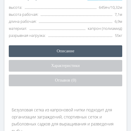
высота:
645яч/10,32м
высота рабочая:
7,1м
длина рабочая:
6,9м
материал:
капрон (полиамид)
разрывная нагрузка:
55кг
Описание
Характеристики
Отзывов (0)
Безузловая сетка из капроновой нитки подходит для
организации заграждений, спортивных сеток и
рыболовных садков для выращивания и разведения
рыбы.