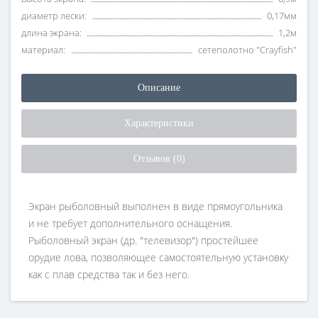
диаметр лески:
0,17мм
длина экрана:
1,2м
материал:
сетеполотно "Crayfish"
Описание
Характеристики
Отзывов (0)
Экран рыболовный выполнен в виде прямоугольника
и не требует дополнительного оснащения.
Рыболовный экран (др. "телевизор") простейшее
орудие лова, позволяющее самостоятельную установку
как с плав средства так и без него.