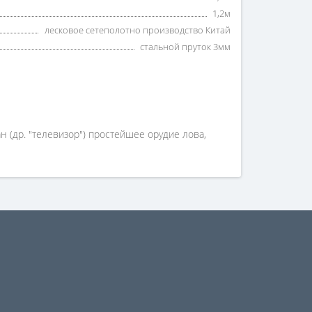
1,2м
лесковое сетеполотно производство Китай
стальной пруток 3мм
(др. "телевизор") простейшее орудие лова,