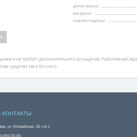
длина экрана:
материал:
нижняя подбора:
0)
ика и не требует дополнительного оснащения. Рыболовный экран 
ав средства так и без него.
 КОНТАКТЫ
ква, ул. Иловайская, 2Б стр.1
3-693-55-00