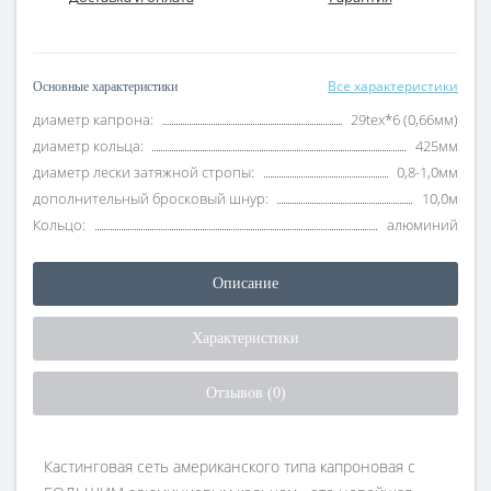
Все характеристики
Основные характеристики
диаметр капрона:
29tex*6 (0,66мм)
диаметр кольца:
425мм
диаметр лески затяжной стропы:
0,8-1,0мм
дополнительный бросковый шнур:
10,0м
Кольцо:
алюминий
Описание
Характеристики
Отзывов (0)
Кастинговая сеть американского типа капроновая с