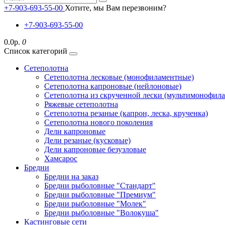
+7-903-693-55-00
Хотите, мы Вам перезвоним?
+7-903-693-55-00
0.0р.
0
Список категорий
Сетеполотна
Сетеполотна лесковые (монофиламентные)
Сетеполотна капроновые (нейлоновые)
Сетеполотна из скрученной лески (мультимонофил
Ряжевые сетеполотна
Сетеполотна резаные (капрон, леска, крученка)
Сетеполотна нового поколения
Дели капроновые
Дели резаные (кусковые)
Дели капроновые безузловые
Хамсарос
Бредни
Бредни на заказ
Бредни рыболовные "Стандарт"
Бредни рыболовные "Премиум"
Бредни рыболовные "Молек"
Бредни рыболовные "Волокуша"
Кастинговые сети