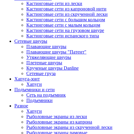
Кастинговые сети из лески
Кастинговые сети из капроновой нити
Кастинговые сети из скрученной лески
Кастинговые сети с большим кольцом
Кастинговые сети с малым кольцом
Кастинговые сети на грузовом шнуре
Кастинговые сети испанского типа
Сетевые шнуры
Плавающие шнуры
Плавающие шнуры "Патент"
Утяжеляющие шнуры
Плетеные шнуры
Крученые шнуры Danline
Сетевые груза
Хапуга-зонт
Хапуги
Подъемники и сети
Сеть на подъемник
Подъемники
Разное
Хапуги
Рыболовные экраны из лески
Рыболовные экраны из капрона
Рыболовные экраны из скрученной лески
Рыболовные экраны рамовые