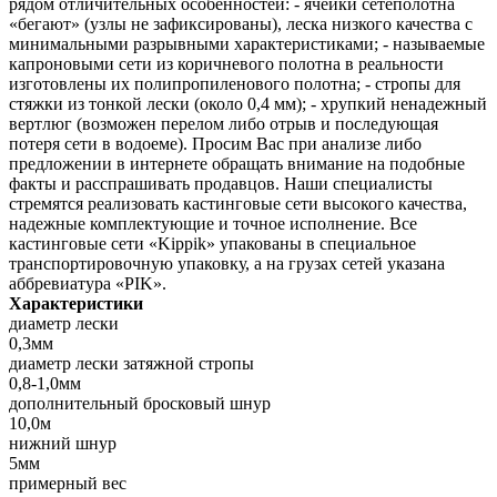
рядом отличительных особенностей: - ячейки сетеполотна
«бегают» (узлы не зафиксированы), леска низкого качества с
минимальными разрывными характеристиками; - называемые
капроновыми сети из коричневого полотна в реальности
изготовлены их полипропиленового полотна; - стропы для
стяжки из тонкой лески (около 0,4 мм); - хрупкий ненадежный
вертлюг (возможен перелом либо отрыв и последующая
потеря сети в водоеме). Просим Вас при анализе либо
предложении в интернете обращать внимание на подобные
факты и расспрашивать продавцов. Наши специалисты
стремятся реализовать кастинговые сети высокого качества,
надежные комплектующие и точное исполнение. Все
кастинговые сети «Kippik» упакованы в специальное
транспортировочную упаковку, а на грузах сетей указана
аббревиатура «PIK».
Характеристики
диаметр лески
0,3мм
диаметр лески затяжной стропы
0,8-1,0мм
дополнительный бросковый шнур
10,0м
нижний шнур
5мм
примерный вес