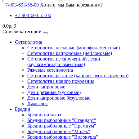
+7-903-693-55-00
Хотите, мы Вам перезвоним?
+7-903-693-55-00
0.0р.
0
Список категорий
Сетеполотна
Сетеполотна лесковые (монофиламентные)
Сетеполотна капроновые (нейлоновые)
Сетеполотна из скрученной лески
(мультимонофиламентные)
Ряжевые сетеполотна
Сетеполотна резаные (капрон, леска, крученка)
Сетеполотна нового поколения
Дели капроновые
Дели резаные (кусковые)
Дели капроновые безузловые
Хамсарос
Бредни
Бредни на заказ
Бредни рыболовные "Стандарт"
Бредни рыболовные "Премиум"
Бредни рыболовные "Молек"
Бредни рыболовные "Волокуша"