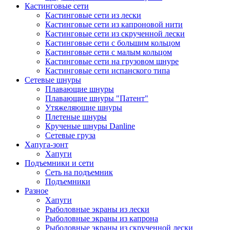
Кастинговые сети
Кастинговые сети из лески
Кастинговые сети из капроновой нити
Кастинговые сети из скрученной лески
Кастинговые сети с большим кольцом
Кастинговые сети с малым кольцом
Кастинговые сети на грузовом шнуре
Кастинговые сети испанского типа
Сетевые шнуры
Плавающие шнуры
Плавающие шнуры "Патент"
Утяжеляющие шнуры
Плетеные шнуры
Крученые шнуры Danline
Сетевые груза
Хапуга-зонт
Хапуги
Подъемники и сети
Сеть на подъемник
Подъемники
Разное
Хапуги
Рыболовные экраны из лески
Рыболовные экраны из капрона
Рыболовные экраны из скрученной лески