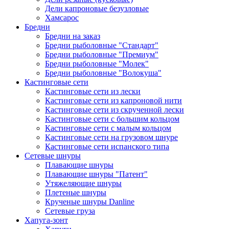
Дели капроновые безузловые
Хамсарос
Бредни
Бредни на заказ
Бредни рыболовные "Стандарт"
Бредни рыболовные "Премиум"
Бредни рыболовные "Молек"
Бредни рыболовные "Волокуша"
Кастинговые сети
Кастинговые сети из лески
Кастинговые сети из капроновой нити
Кастинговые сети из скрученной лески
Кастинговые сети с большим кольцом
Кастинговые сети с малым кольцом
Кастинговые сети на грузовом шнуре
Кастинговые сети испанского типа
Сетевые шнуры
Плавающие шнуры
Плавающие шнуры "Патент"
Утяжеляющие шнуры
Плетеные шнуры
Крученые шнуры Danline
Сетевые груза
Хапуга-зонт