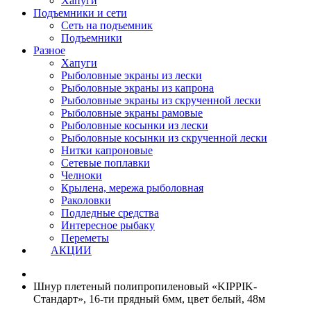
Хапуги
Подъемники и сети
Сеть на подъемник
Подъемники
Разное
Хапуги
Рыболовные экраны из лески
Рыболовные экраны из капрона
Рыболовные экраны из скрученной лески
Рыболовные экраны рамовые
Рыболовные косынки из лески
Рыболовные косынки из скрученной лески
Нитки капроновые
Сетевые поплавки
Челноки
Крылена, мережа рыболовная
Раколовки
Подледные средства
Интересное рыбаку
Переметы
АКЦИИ
Шнур плетеный полипропиленовый «KIPPIK-
Стандарт», 16-ти прядный 6мм, цвет белый, 48м