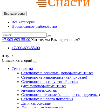
Все категории
Все категории
Промысловое рыболовство
+7-903-693-55-00
Хотите, мы Вам перезвоним?
+7-903-693-55-00
0.0р.
0
Список категорий
Сетеполотна
Сетеполотна лесковые (монофиламентные)
Сетеполотна капроновые (нейлоновые)
Сетеполотна из скрученной лески
(мультимонофиламентные)
Ряжевые сетеполотна
Сетеполотна резаные (капрон, леска, крученка)
Сетеполотна нового поколения
Дели капроновые
Дели резаные (кусковые)